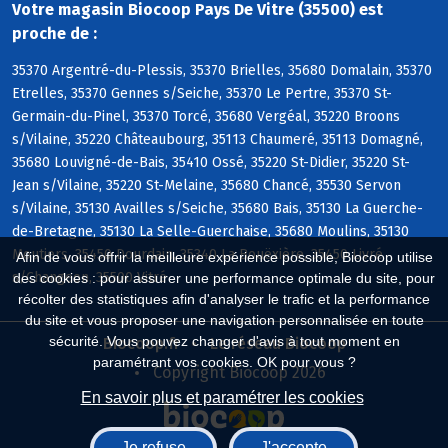
Votre magasin Biocoop Pays De Vitre (35500) est
proche de :
35370 Argentré-du-Plessis, 35370 Brielles, 35680 Domalain, 35370
Etrelles, 35370 Gennes s/Seiche, 35370 Le Pertre, 35370 St-
Germain-du-Pinel, 35370 Torcé, 35680 Vergéal, 35220 Broons
s/Vilaine, 35220 Châteaubourg, 35113 Chaumeré, 35113 Domagné,
35680 Louvigné-de-Bais, 35410 Ossé, 35220 St-Didier, 35220 St-
Jean s/Vilaine, 35220 St-Melaine, 35680 Chancé, 35530 Servon
s/Vilaine, 35130 Availles s/Seiche, 35680 Bais, 35130 La Guerche-
de-Bretagne, 35130 La Selle-Guerchaise, 35680 Moulins, 35130
Moutiers, 35450 Dourdain, 35340 La Bouëxière, 35450 Livré
Afin de vous offrir la meilleure expérience possible, Biocoop utilise
s/Changeon, 35500 Vitré
des cookies : pour assurer une performance optimale du site, pour
récolter des statistiques afin d'analyser le trafic et la performance
du site et vous proposer une navigation personnalisée en toute
sécurité. Vous pouvez changer d'avis à tout moment en
Biocoop.fr
Le réseau Biocoop
paramétrant vos cookies. OK pour vous ?
Copyright Biocoop 2026
En savoir plus et paramétrer les cookies
Je refuse
J'accepte