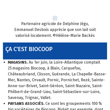
Partenaire agricole de Delphine Jégu,
Emmanuel Desbois apprécie que son lait soit
valorisé localement. ©Hélène-Marie Backès
ÇA C'EST BIOCOOP
MAGASINS.
Au 1er juin, la Loire-Atlantique comptait
25 magasins Biocoop, à Blain, Carquefou,
Châteaubriand, Clisson, Guérande, La Chapelle-Basse-
Mer, Nantes, Orvault, Pornic, Pornichet, Rezé, Sainte-
Anne-sur-Brivet, Saint-Géréon, Saint-Nazaire, Saint-
Philbert-de-Grand-Lieu, Saint-Sébastien-sur-Loire,
Savenay, Trignac, Vallet.
PAYSANS ASSOCIÉS.
Ce sont les groupements 100 %
bio sociétaires de Biocoop, Biolait par exemple, dont