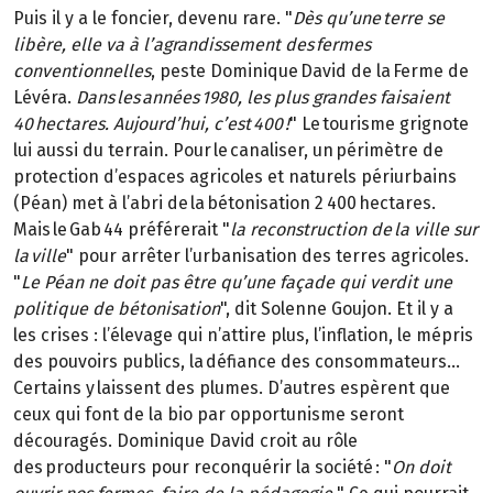
Puis il y a le foncier, devenu rare. "
Dès qu’une terre se
libère, elle va à l’agrandissement des fermes
conventionnelles
, peste Dominique David de la Ferme de
Lévéra.
Dans les années 1980, les plus grandes faisaient
40 hectares. Aujourd’hui, c’est 400 !
" Le tourisme grignote
lui aussi du terrain. Pour le canaliser, un périmètre de
protection d’espaces agricoles et naturels périurbains
(Péan) met à l’abri de la bétonisation 2 400 hectares.
Mais le Gab 44 préférerait "
la reconstruction de la ville sur
la ville
" pour arrêter l’urbanisation des terres agricoles.
"
Le Péan ne doit pas être qu’une façade qui verdit une
politique de bétonisation
", dit Solenne Goujon. Et il y a
les crises : l’élevage qui n’attire plus, l’inflation, le mépris
des pouvoirs publics, la défiance des consommateurs…
Certains y laissent des plumes. D’autres espèrent que
ceux qui font de la bio par opportunisme seront
découragés. Dominique David croit au rôle
des producteurs pour reconquérir la société : "
On doit