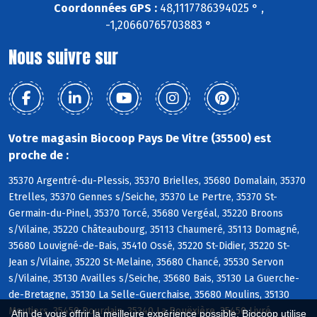
Coordonnées GPS :
48,1117786394025 ° ,
-1,20660765703883 °
Nous suivre sur
Votre magasin Biocoop Pays De Vitre (35500) est
proche de :
35370 Argentré-du-Plessis, 35370 Brielles, 35680 Domalain, 35370
Etrelles, 35370 Gennes s/Seiche, 35370 Le Pertre, 35370 St-
Germain-du-Pinel, 35370 Torcé, 35680 Vergéal, 35220 Broons
s/Vilaine, 35220 Châteaubourg, 35113 Chaumeré, 35113 Domagné,
35680 Louvigné-de-Bais, 35410 Ossé, 35220 St-Didier, 35220 St-
Jean s/Vilaine, 35220 St-Melaine, 35680 Chancé, 35530 Servon
s/Vilaine, 35130 Availles s/Seiche, 35680 Bais, 35130 La Guerche-
de-Bretagne, 35130 La Selle-Guerchaise, 35680 Moulins, 35130
Moutiers, 35450 Dourdain, 35340 La Bouëxière, 35450 Livré
Afin de vous offrir la meilleure expérience possible, Biocoop utilise