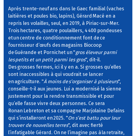
Après trente-neuf ans dans le Gaec familial (vaches
laitières et poules bio, lapins), Gérard Macé en a
repris les volailles, seul, en 2019, à Piriac-sur-Mer.
Trois hectares, quatre poulaillers, 4 400 pondeuses
et un centre de conditionnement font de ce
fournisseur d’œufs des magasins Biocoop
de Guérande et Pornichet un "
gros éleveur parmi
les petits et un petit parmi les gros
", dit-il.
Des grosses fermes, ici il y en a. Si grosses qu’elles
sont inaccessibles à qui voudrait se lancer
en agriculture. "
À moins de s’organiser à plusieurs
",
conseille-t-il aux jeunes. Lui a modernisé la sienne
justement pour la rendre transmissible et pour
qu’elle fasse vivre deux personnes. Ce sera
Ronan Lebreton et sa compagne Marjolaine Defains
qui s’installeront en 2025. "
On s’est battu pour leur
trouver de nouvelles terres
", dit avec fierté
l’infatigable Gérard. On ne l’imagine pas à la retraite,