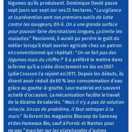
légumes qu’ils produisent. Dominique David passe
sept jours sur sept sur ses 25 hectares. "
La vigilance
et la prévention sont nos premiers outils de lutte
contre les ravageurs
, dit-il.
On a une grande surface
pour pouvoir faire des rotations longues, ça limite les
maladies.
" Passionné, il aurait pu perdre le goût du
métier lorsqu’il était ouvrier agricole chez un patron
en conventionnel qui répétait : "
On ne fait pas des
légumes mais du chiffre !
" Il a préféré le mettre dans
la ferme qu’il a créée directement en bio en 2007.
Lydie Crusson l’a rejoint en 2011. Depuis les débuts, ils
disent avoir réduit de 60 % leur consommation d’eau
grâce au goutte-à-goutte. Leur matériel est souvent
acheté d’occasion. La mécanisation facilite le travail
de la dizaine de salariés. "
Mais il n’y a pas de solution
miracle. En cas de problème, il faut rattraper à la
main.
" Ils livrent les magasins Biocoop de Savenay
et des Hameaux Bio, sauf à Pornic et Nantes pour
ne pas "
marcher sur les platebandes d’autres