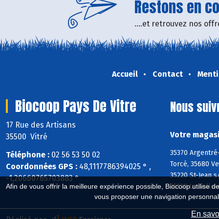
Restons en con
....et retrouvez nos of
Accueil
Contact
Menti
Biocoop Pays De Vitre
Nous suiv
17 Rue des Artisans
Votre magasi
35500 Vitré
35370 Argentré-
Téléphone :
02 56 53 50 02
Torcé, 35680 Ve
Coordonnées GPS :
48,1117786394025 ° ,
35220 St-Jean s
-1,20660765703883 °
35130 La Selle-
Afin de vous offrir la meilleure expérience possible, Biocoop utilise d
vous proposer une navigation personnal
En savoi