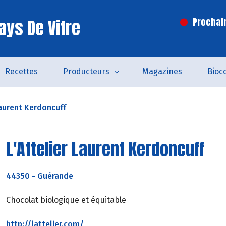
ays De Vitre
Prochai
Recettes
Producteurs
Magazines
Bioc
Laurent Kerdoncuff
L'Attelier Laurent Kerdoncuff
44350
-
Guérande
Chocolat biologique et équitable
http://lattelier.com/