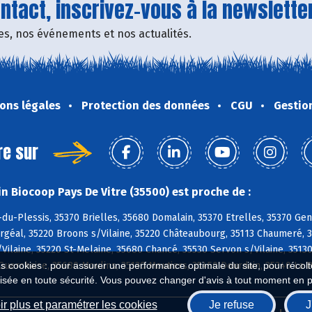
tact, inscrivez-vous à la newsletter
fres, nos événements et nos actualités.
ons légales
Protection des données
CGU
Gestio
re sur
n Biocoop Pays De Vitre (35500) est proche de :
du-Plessis, 35370 Brielles, 35680 Domalain, 35370 Etrelles, 35370 Ge
rgéal, 35220 Broons s/Vilaine, 35220 Châteaubourg, 35113 Chaumeré, 3
/Vilaine, 35220 St-Melaine, 35680 Chancé, 35530 Servon s/Vilaine, 3513
Guerchaise, 35680 Moulins, 35130 Moutiers, 35450 Dourdain, 35340 La 
es cookies : pour assurer une performance optimale du site, pour récolter
isée en toute sécurité. Vous pouvez changer d'avis à tout moment en 
r plus et paramétrer les cookies
Je refuse
J