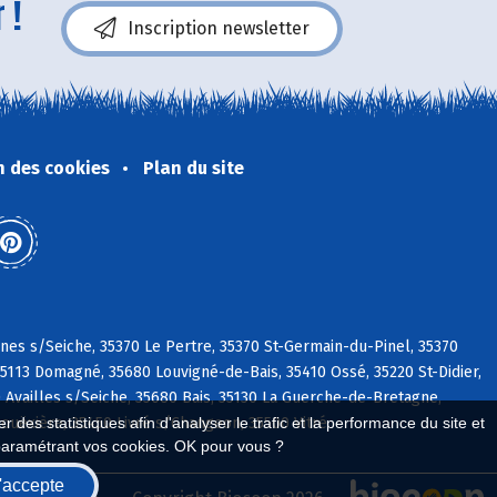
 !
Inscription newsletter
n des cookies
Plan du site
nnes s/Seiche, 35370 Le Pertre, 35370 St-Germain-du-Pinel, 35370
5113 Domagné, 35680 Louvigné-de-Bais, 35410 Ossé, 35220 St-Didier,
0 Availles s/Seiche, 35680 Bais, 35130 La Guerche-de-Bretagne,
Bouëxière, 35450 Livré s/Changeon, 35500 Vitré
 des statistiques afin d'analyser le trafic et la performance du site et
paramétrant vos cookies. OK pour vous ?
'accepte