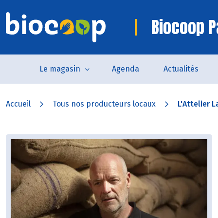
Biocoop P
Le magasin
Agenda
Actualités
Accueil
Tous nos producteurs locaux
L'Attelier 