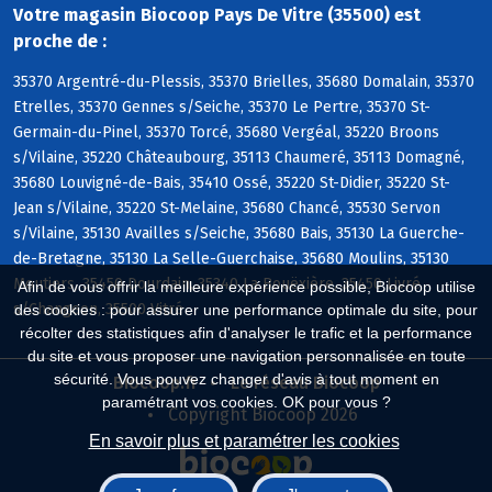
Votre magasin Biocoop Pays De Vitre (35500) est
proche de :
35370 Argentré-du-Plessis, 35370 Brielles, 35680 Domalain, 35370
Etrelles, 35370 Gennes s/Seiche, 35370 Le Pertre, 35370 St-
Germain-du-Pinel, 35370 Torcé, 35680 Vergéal, 35220 Broons
s/Vilaine, 35220 Châteaubourg, 35113 Chaumeré, 35113 Domagné,
35680 Louvigné-de-Bais, 35410 Ossé, 35220 St-Didier, 35220 St-
Jean s/Vilaine, 35220 St-Melaine, 35680 Chancé, 35530 Servon
s/Vilaine, 35130 Availles s/Seiche, 35680 Bais, 35130 La Guerche-
de-Bretagne, 35130 La Selle-Guerchaise, 35680 Moulins, 35130
Moutiers, 35450 Dourdain, 35340 La Bouëxière, 35450 Livré
Afin de vous offrir la meilleure expérience possible, Biocoop utilise
s/Changeon, 35500 Vitré
des cookies : pour assurer une performance optimale du site, pour
récolter des statistiques afin d'analyser le trafic et la performance
du site et vous proposer une navigation personnalisée en toute
sécurité. Vous pouvez changer d'avis à tout moment en
Biocoop.fr
Le réseau Biocoop
paramétrant vos cookies. OK pour vous ?
Copyright Biocoop 2026
En savoir plus et paramétrer les cookies