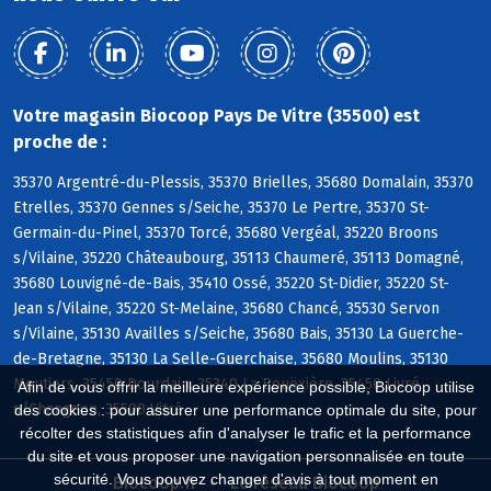
Votre magasin Biocoop Pays De Vitre (35500) est
proche de :
35370 Argentré-du-Plessis, 35370 Brielles, 35680 Domalain, 35370
Etrelles, 35370 Gennes s/Seiche, 35370 Le Pertre, 35370 St-
Germain-du-Pinel, 35370 Torcé, 35680 Vergéal, 35220 Broons
s/Vilaine, 35220 Châteaubourg, 35113 Chaumeré, 35113 Domagné,
35680 Louvigné-de-Bais, 35410 Ossé, 35220 St-Didier, 35220 St-
Jean s/Vilaine, 35220 St-Melaine, 35680 Chancé, 35530 Servon
s/Vilaine, 35130 Availles s/Seiche, 35680 Bais, 35130 La Guerche-
de-Bretagne, 35130 La Selle-Guerchaise, 35680 Moulins, 35130
Moutiers, 35450 Dourdain, 35340 La Bouëxière, 35450 Livré
Afin de vous offrir la meilleure expérience possible, Biocoop utilise
s/Changeon, 35500 Vitré
des cookies : pour assurer une performance optimale du site, pour
récolter des statistiques afin d'analyser le trafic et la performance
du site et vous proposer une navigation personnalisée en toute
sécurité. Vous pouvez changer d'avis à tout moment en
Biocoop.fr
Le réseau Biocoop