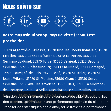
Nous suivre sur
Votre magasin Biocoop Pays De Vitre (35500) est
proche de :
35370 Argentré-du-Plessis, 35370 Brielles, 35680 Domalain, 35370
Etrelles, 35370 Gennes s/Seiche, 35370 Le Pertre, 35370 St-
Germain-du-Pinel, 35370 Torcé, 35680 Vergéal, 35220 Broons
s/Vilaine, 35220 Châteaubourg, 35113 Chaumeré, 35113 Domagné,
35680 Louvigné-de-Bais, 35410 Ossé, 35220 St-Didier, 35220 St-
Jean s/Vilaine, 35220 St-Melaine, 35680 Chancé, 35530 Servon
s/Vilaine, 35130 Availles s/Seiche, 35680 Bais, 35130 La Guerche-
de-Bretagne, 35130 La Selle-Guerchaise, 35680 Moulins, 35130
Moutiers, 35450 Dourdain, 35340 La Bouëxière, 35450 Livré
Afin de vous offrir la meilleure expérience possible, Biocoop utilise
s/Changeon, 35500 Vitré
des cookies : pour assurer une performance optimale du site, pour
récolter des statistiques afin d'analyser le trafic et la performance