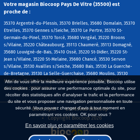
Votre magasin Biocoop Pays De Vitre (35500) est
proche de :
35370 Argentré-du-Plessis, 35370 Brielles, 35680 Domalain, 35370
Etrelles, 35370 Gennes s/Seiche, 35370 Le Pertre, 35370 St-
Germain-du-Pinel, 35370 Torcé, 35680 Vergéal, 35220 Broons
s/Vilaine, 35220 Châteaubourg, 35113 Chaumeré, 35113 Domagné,
35680 Louvigné-de-Bais, 35410 Ossé, 35220 St-Didier, 35220 St-
Jean s/Vilaine, 35220 St-Melaine, 35680 Chancé, 35530 Servon
s/Vilaine, 35130 Availles s/Seiche, 35680 Bais, 35130 La Guerche-
de-Bretagne, 35130 La Selle-Guerchaise, 35680 Moulins, 35130
Moutiers, 35450 Dourdain, 35340 La Bouëxière, 35450 Livré
Afin de vous offrir la meilleure expérience possible, Biocoop utilise
s/Changeon, 35500 Vitré
des cookies : pour assurer une performance optimale du site, pour
récolter des statistiques afin d'analyser le trafic et la performance
du site et vous proposer une navigation personnalisée en toute
sécurité. Vous pouvez changer d'avis à tout moment en
Biocoop.fr
Le réseau Biocoop
paramétrant vos cookies. OK pour vous ?
Copyright Biocoop 2026
En savoir plus et paramétrer les cookies