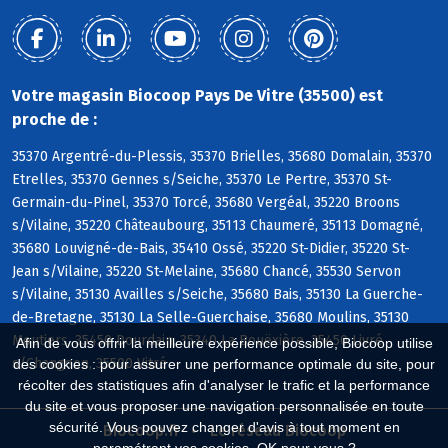
Votre magasin Biocoop Pays De Vitre (35500) est
proche de :
35370 Argentré-du-Plessis, 35370 Brielles, 35680 Domalain, 35370
Etrelles, 35370 Gennes s/Seiche, 35370 Le Pertre, 35370 St-
Germain-du-Pinel, 35370 Torcé, 35680 Vergéal, 35220 Broons
s/Vilaine, 35220 Châteaubourg, 35113 Chaumeré, 35113 Domagné,
35680 Louvigné-de-Bais, 35410 Ossé, 35220 St-Didier, 35220 St-
Jean s/Vilaine, 35220 St-Melaine, 35680 Chancé, 35530 Servon
s/Vilaine, 35130 Availles s/Seiche, 35680 Bais, 35130 La Guerche-
de-Bretagne, 35130 La Selle-Guerchaise, 35680 Moulins, 35130
Moutiers, 35450 Dourdain, 35340 La Bouëxière, 35450 Livré
Afin de vous offrir la meilleure expérience possible, Biocoop utilise
s/Changeon, 35500 Vitré
des cookies : pour assurer une performance optimale du site, pour
récolter des statistiques afin d'analyser le trafic et la performance
du site et vous proposer une navigation personnalisée en toute
sécurité. Vous pouvez changer d'avis à tout moment en
Biocoop.fr
Le réseau Biocoop