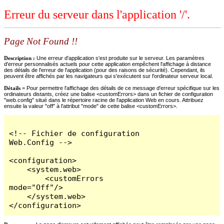
Erreur du serveur dans l'application '/'.
Page Not Found !!
Description :
Une erreur d'application s'est produite sur le serveur. Les paramètres
d'erreur personnalisés actuels pour cette application empêchent l'affichage à distance
des détails de l'erreur de l'application (pour des raisons de sécurité). Cependant, ils
peuvent être affichés par les navigateurs qui s'exécutent sur l'ordinateur serveur local.
Détails =
Pour permettre l'affichage des détails de ce message d'erreur spécifique sur les
ordinateurs distants, créez une balise <customErrors> dans un fichier de configuration
"web.config" situé dans le répertoire racine de l'application Web en cours. Attribuez
ensuite la valeur "off" à l'attribut "mode" de cette balise <customErrors>.
<!-- Fichier de configuration 
Web.Config -->

<configuration>

    <system.web>

        <customErrors 
mode="Off"/>

    </system.web>

</configuration>