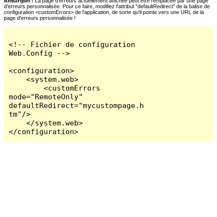
Remarques :
La page d'erreurs actuellement affichée peut être remplacée par une page
d'erreurs personnalisée. Pour ce faire, modifiez l'attribut "defaultRedirect" de la balise de
configuration <customErrors> de l'application, de sorte qu'il pointe vers une URL de la
page d'erreurs personnalisée !
<!-- Fichier de configuration 
Web.Config -->

<configuration>

    <system.web>

        <customErrors 
mode="RemoteOnly" 
defaultRedirect="mycustompage.h
tm"/>

    </system.web>

</configuration>