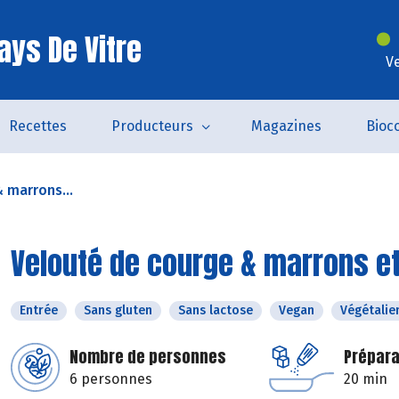
ays De Vitre
V
Recettes
Producteurs
Magazines
Bioc
 marrons...
Velouté de courge & marrons et
Entrée
Sans gluten
Sans lactose
Vegan
Végétalie
Nombre de personnes
Prépara
6 personnes
20 min