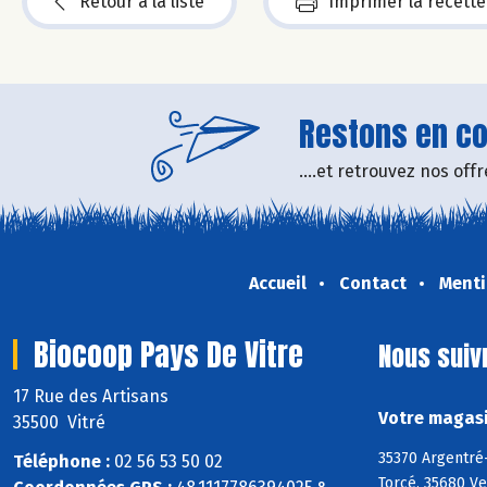
Retour à la liste
Imprimer la recette
Restons en con
....et retrouvez nos of
Accueil
Contact
Menti
Biocoop Pays De Vitre
Nous suiv
17 Rue des Artisans
Votre magasi
35500 Vitré
35370 Argentré-
Téléphone :
02 56 53 50 02
Torcé, 35680 Ve