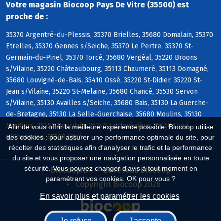
Votre magasin Biocoop Pays De Vitre (35500) est
proche de :
35370 Argentré-du-Plessis, 35370 Brielles, 35680 Domalain, 35370
Etrelles, 35370 Gennes s/Seiche, 35370 Le Pertre, 35370 St-
Germain-du-Pinel, 35370 Torcé, 35680 Vergéal, 35220 Broons
s/Vilaine, 35220 Châteaubourg, 35113 Chaumeré, 35113 Domagné,
35680 Louvigné-de-Bais, 35410 Ossé, 35220 St-Didier, 35220 St-
Jean s/Vilaine, 35220 St-Melaine, 35680 Chancé, 35530 Servon
s/Vilaine, 35130 Availles s/Seiche, 35680 Bais, 35130 La Guerche-
de-Bretagne, 35130 La Selle-Guerchaise, 35680 Moulins, 35130
Moutiers, 35450 Dourdain, 35340 La Bouëxière, 35450 Livré
Afin de vous offrir la meilleure expérience possible, Biocoop utilise
s/Changeon, 35500 Vitré
des cookies : pour assurer une performance optimale du site, pour
récolter des statistiques afin d'analyser le trafic et la performance
du site et vous proposer une navigation personnalisée en toute
sécurité. Vous pouvez changer d'avis à tout moment en
Biocoop.fr
Le réseau Biocoop
paramétrant vos cookies. OK pour vous ?
Copyright Biocoop 2026
En savoir plus et paramétrer les cookies
Je refuse
J'accepte