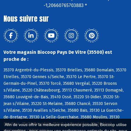
-1,20660765703883 °
Nous suivre sur
Votre magasin Biocoop Pays De Vitre (35500) est
proche de :
35370 Argentré-du-Plessis, 35370 Brielles, 35680 Domalain, 35370
Etrelles, 35370 Gennes s/Seiche, 35370 Le Pertre, 35370 St-
Germain-du-Pinel, 35370 Torcé, 35680 Vergéal, 35220 Broons
s/Vilaine, 35220 Châteaubourg, 35113 Chaumeré, 35113 Domagné,
35680 Louvigné-de-Bais, 35410 Ossé, 35220 St-Didier, 35220 St-
Jean s/Vilaine, 35220 St-Melaine, 35680 Chancé, 35530 Servon
s/Vilaine, 35130 Availles s/Seiche, 35680 Bais, 35130 La Guerche-
de-Bretagne, 35130 La Selle-Guerchaise, 35680 Moulins, 35130
Moutiers, 35450 Dourdain, 35340 La Bouëxière, 35450 Livré
Afin de vous offrir la meilleure expérience possible, Biocoop utilise
s/Changeon, 35500 Vitré
des cookies : pour assurer une performance optimale du site, pour