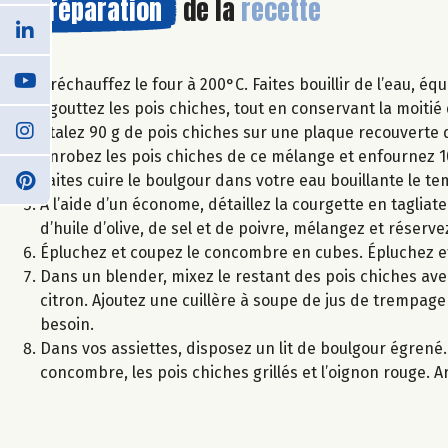
Préparation
de la
recette
Préchauffez le four à 200°C. Faites bouillir de l’eau, e
Égouttez les pois chiches, tout en conservant la moitie
Étalez 90 g de pois chiches sur une plaque recouverte de
enrobez les pois chiches de ce mélange et enfournez 10
Faites cuire le boulgour dans votre eau bouillante le tem
À l’aide d’un économe, détaillez la courgette en taglia
d’huile d’olive, de sel et de poivre, mélangez et réserve
Épluchez et coupez le concombre en cubes. Épluchez e
Dans un blender, mixez le restant des pois chiches avec l’
citron. Ajoutez une cuillère à soupe de jus de trempage
besoin.
Dans vos assiettes, disposez un lit de boulgour égrené
concombre, les pois chiches grillés et l’oignon rouge. Arr