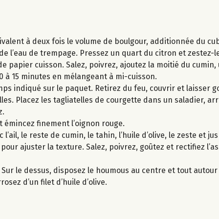
́quivalent à deux fois le volume de boulgour, additionnée du cu
́ de l’eau de trempage. Pressez un quart du citron et zestez-le
 papier cuisson. Salez, poivrez, ajoutez la moitié du cumin, un
 à 15 minutes en mélangeant à mi-cuisson.
ps indiqué sur le paquet. Retirez du feu, couvrir et laisser go
telles. Placez les tagliatelles de courgette dans un saladier, ar
z.
t émincez finement l’oignon rouge.
ail, le reste de cumin, le tahin, l’huile d’olive, le zeste et j
 pour ajuster la texture. Salez, poivrez, goûtez et rectifiez l
. Sur le dessus, disposez le houmous au centre et tout autour 
osez d’un filet d’huile d’olive.