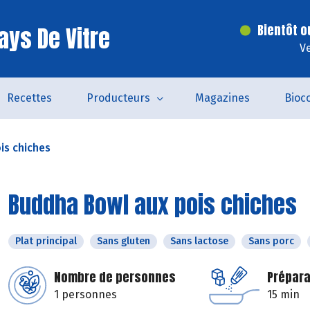
ays De Vitre
Bientôt o
V
Recettes
Producteurs
Magazines
Bioc
is chiches
Buddha Bowl aux pois chiches
Plat principal
Sans gluten
Sans lactose
Sans porc
Nombre de personnes
Prépara
1 personnes
15 min