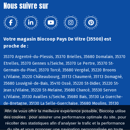
Nous suivre sur
Votre magasin Biocoop Pays De Vitre (35500) est
proche de :
35370 Argentré-du-Plessis, 35370 Brielles, 35680 Domalain, 35370
Etrelles, 35370 Gennes s/Seiche, 35370 Le Pertre, 35370 St-
Germain-du-Pinel, 35370 Torcé, 35680 Vergéal, 35220 Broons
s/Vilaine, 35220 Châteaubourg, 35113 Chaumeré, 35113 Domagné,
35680 Louvigné-de-Bais, 35410 Ossé, 35220 St-Didier, 35220 St-
Jean s/Vilaine, 35220 St-Melaine, 35680 Chancé, 35530 Servon
s/Vilaine, 35130 Availles s/Seiche, 35680 Bais, 35130 La Guerche-
de-Bretagne, 35130 La Selle-Guerchaise, 35680 Moulins, 35130
Moutiers, 35450 Dourdain, 35340 La Bouëxière, 35450 Livré
Afin de vous offrir la meilleure expérience possible, Biocoop utilise
s/Changeon, 35500 Vitré
des cookies : pour assurer une performance optimale du site, pour
récolter des statistiques afin d'analyser le trafic et la performance
du site et vous proposer une navigation personnalisée en toute