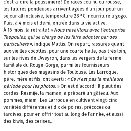
c’est-à-dire la poussinière
! De races cou nu ou rousse,
les futures pondeuses arrivent
â
g
é
es d
’
un jour pour un
s
é
jour all inclusive, temp
é
rature 28
°
C, nourriture
à
gogo.
Puis,
à
4
mois et demi, entr
é
e dans la vie active.
À
16
mois, la retraite
!
«
Nous travaillons avec l
’
entreprise
Teepoules, qui se charge de les faire adopter par des
particuliers
»
,
indique Mattis. On repart, rassurés quant
aux vieilles cocottes, pour une courte halte, pas très loin,
sur les rives de l’Aveyron, dans les vergers de la ferme
familiale du Rouge-Gorge, parmi les fournisseurs
historiques des magasins de Toulouse. Les Larroque,
père, mère et fils, ont averti
:
«
Ce n
’
est pas la meilleure
p
é
riode pour les photos.
»
On est d’accord
! Il pleut des
cordes. Resmije, la maman, a pr
é
par
é
un g
â
teau. Aux
pommes, miam
! Les Larroque en cultivent vingt-cinq
vari
é
t
é
s diff
é
rentes et dix de poires, pr
é
coces ou
tardives, pour en offrir tout au long de l
’
ann
é
e, et aussi
des kiwis, des cerises...