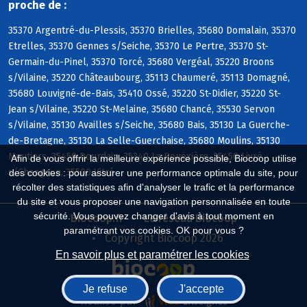
proche de :
35370 Argentré-du-Plessis, 35370 Brielles, 35680 Domalain, 35370
Etrelles, 35370 Gennes s/Seiche, 35370 Le Pertre, 35370 St-
Germain-du-Pinel, 35370 Torcé, 35680 Vergéal, 35220 Broons
s/Vilaine, 35220 Châteaubourg, 35113 Chaumeré, 35113 Domagné,
35680 Louvigné-de-Bais, 35410 Ossé, 35220 St-Didier, 35220 St-
Jean s/Vilaine, 35220 St-Melaine, 35680 Chancé, 35530 Servon
s/Vilaine, 35130 Availles s/Seiche, 35680 Bais, 35130 La Guerche-
de-Bretagne, 35130 La Selle-Guerchaise, 35680 Moulins, 35130
Moutiers, 35450 Dourdain, 35340 La Bouëxière, 35450 Livré
Afin de vous offrir la meilleure expérience possible, Biocoop utilise
s/Changeon, 35500 Vitré
des cookies : pour assurer une performance optimale du site, pour
récolter des statistiques afin d'analyser le trafic et la performance
du site et vous proposer une navigation personnalisée en toute
sécurité. Vous pouvez changer d'avis à tout moment en
Biocoop.fr
Le réseau Biocoop
paramétrant vos cookies. OK pour vous ?
Copyright Biocoop 2026
En savoir plus et paramétrer les cookies
Je refuse
J'accepte
Réalisé par