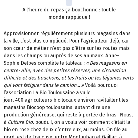
A l'heure du repas ça bouchonne : tout le
monde rapplique !
Approvisionner régulièrement plusieurs magasins dans
la ville, c’est plus compliqué. Pour l’agriculteur déjà, car
son cœur de métier n’est pas d’être sur les routes mais
dans les champs ou auprès de ses animaux. Anne-
Sophie Delbes complète le tableau
:
«
Des magasins en
centre-ville, avec des petites r
é
serves, une circulation
difficile et des bouchons, et les fruits ou les l
é
gumes verts
qui vont fatiguer dans le camion
…
»
Voilà pourquoi
l’association La Bio Toulousaine a vu le
jour
.
400 agriculteurs bio locaux environ ravitaillent les
magasins Biocoop toulousains, autant dire une
production généreuse, qui reste à portée de bras
! Nous,
à
Culture Bio,
boudu
!, on a voulu voir comment c
’é
tait la
bio en rose chez deux d
’
entre eux, au moins. On file au
nord-est de Toulouse, entre Montauban et Gaillac,
à