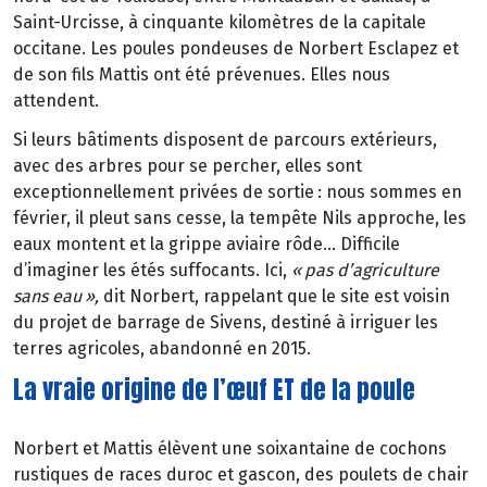
Saint-Urcisse,
à
cinquante kilom
è
tres de la capitale
occitane. Les poules pondeuses de Norbert Esclapez et
de son fils Mattis ont
é
t
é
pr
é
venues. Elles nous
attendent.
Si leurs b
â
timents disposent de parcours ext
é
rieurs,
avec des arbres pour se percher, elles sont
exceptionnellement priv
é
es de sortie
: nous sommes en
f
é
vrier, il
pleut sans cesse, la temp
ê
te Nils approche, les
eaux montent et la grippe aviaire rôde… Difficile
d’imaginer les étés suffocants. Ici,
«
pas d
’
agriculture
sans eau
»
,
dit Norbert, rappelant que le site est voisin
du projet de barrage de Sivens, destiné à irriguer les
terres agricoles, abandonné en 2015.
La vraie origine de l’œuf ET de la poule
Norbert et Mattis élèvent une soixantaine de cochons
rustiques de races duroc et gascon, des poulets de chair