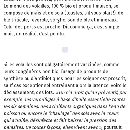
Le menu des volailles, 100 % bio et produit maison, se
compose de maïs et de soja (toastés, s’il vous plaît
!), de
bl
é
triticale, f
é
verole, sorgho, son de bl
é
et min
é
raux.
Celui des porcs est proche. Dit comme
ç
a, c
’
est simple
mais, en r
é
alit
é
, c
’
est pointu.
Si les volailles sont obligatoirement vaccin
é
es, comme
leurs cong
é
n
è
res non
bio, l
’
usage de produits de
synth
è
se ou d
’
antibiotiques pour les soigner est proscrit,
sauf cas exceptionnel entra
î
nant alors la latence, voire le
déclassement, des lots.
«
On n
’
a droit qu
’
au pr
é
ventif, par
exemple des vermifuges
à
base d
’
huile essentielle toutes
les six semaines, des acidifiants organiques dans l
’
eau de
boisson ou encore le
“
chaulage
”
des sols avec la chaux
qui acidifie, d
é
sinfecte et fait baisser la pression des
parasites. De toutes fa
ç
ons, elles vivent avec
»
,
poursuit