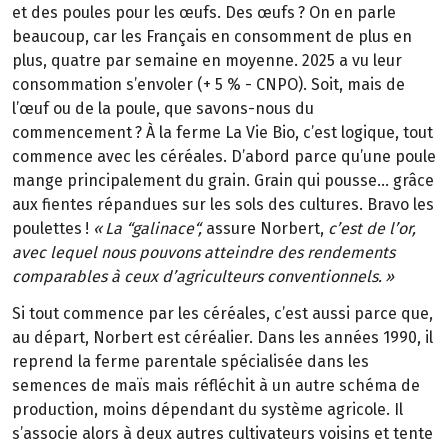
et des poules pour les œufs. Des œufs
? On en parle
beaucoup, car les Fran
ç
ais en consomment de plus en
plus, quatre par semaine en moyenne. 2025 a vu leur
consommation s
’
envoler (+
5
%
-
CNPO). Soit, mais de
l
’œ
uf ou de la poule, que savons-nous du
commencement
? À la ferme La Vie Bio, c’est logique, tout
commence avec les céréales. D’abord parce qu’une poule
mange principalement du grain. Grain qui pousse… grâce
aux fientes répandues sur les sols des cultures. Bravo les
poulettes
!
«
La
“
galinace
“
,
assure Norbert,
c’est de l’or,
avec lequel nous pouvons atteindre des rendements
comparables à ceux d’agriculteurs conventionnels.
»
Si tout commence par les céréales, c’est aussi parce que,
au départ, Norbert est céréalier. Dans les années 1990, il
reprend la ferme parentale spécialisée dans les
semences de maïs mais réfléchit à un autre schéma de
production, moins dépendant du système agricole. Il
s’associe alors à deux autres cultivateurs voisins et tente