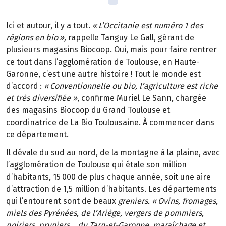
Ici et autour, il y a tout.
«
L
’
Occitanie est num
é
ro
1 des
r
é
gions en bio
»
,
rappelle Tanguy Le Gall, gérant de
plusieurs magasins Biocoop. Oui, mais pour faire rentrer
ce tout dans l’agglomération de Toulouse, en Haute-
Garonne, c’est une autre histoire
! Tout le monde est
d
’
accord
:
«
Conventionnelle ou bio, l
’
agriculture est riche
et tr
è
s diversifi
é
e
»
, confirme Muriel Le Sann, chargée
des magasins Biocoop du Grand Toulouse et
coordinatrice de La Bio Toulousaine. À commencer dans
ce département.
Il dévale du sud au nord, de la montagne à la plaine, avec
l’agglomération de Toulouse qui étale son million
d’habitants, 15
000 de plus chaque ann
é
e, soit une aire
d
’
attraction de 1,5 million d
’
habitants. Les d
é
partements
qui l
’
entourent sont de beaux
greniers. «
Ovins, fromages,
miels des Pyr
é
n
é
es, de l
’
Ari
è
ge, vergers de pommiers,
poiriers, pruniers
…
du Tarn-et-Garonne, mara
î
chage et