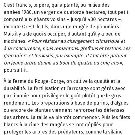
C
’
est Francis, le p
è
re, qui a plant
é
, au
milieu des
ann
é
es
1980, un verger de quatorze
hectares, tout petit
compar
é
aux
g
é
ants voisins
–
jusqu
’à
400
hectares
–
,
raconte Orest, le fils, dans une rang
é
e de pommiers.
Mais il y a de quoi s
’
occuper, d’autant qu’il y a peu de
machines.
«
Pour
r
é
sister au changement climatique et
à
la
concurrence, nous replantons, greffons et
testons. Les
grenadiers et les kakis, par exemple. Il
faut
ê
tre patient.
Un jeune arbre donne au
bout de quatre ou cinq
ans
»
,
poursuit-il.
À la Ferme du Rouge-Gorge, on cultive la qualité et la
durabilité. La fertilisation et l’arrosage sont gérés avec
parcimonie pour privilégier le goût plutôt que le gros
rendement. Les préparations à base de purins, d’algues
ou encore de plantes viennent renforcer les défenses
des arbres. La taille va bientôt commencer. Puis les filets
blancs à la cime des rangées seront dépliés pour
protéger les arbres des prédateurs, comme la vilaine