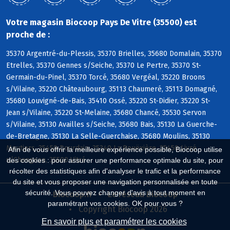
Votre magasin Biocoop Pays De Vitre (35500) est
proche de :
35370 Argentré-du-Plessis, 35370 Brielles, 35680 Domalain, 35370
Etrelles, 35370 Gennes s/Seiche, 35370 Le Pertre, 35370 St-
Germain-du-Pinel, 35370 Torcé, 35680 Vergéal, 35220 Broons
s/Vilaine, 35220 Châteaubourg, 35113 Chaumeré, 35113 Domagné,
35680 Louvigné-de-Bais, 35410 Ossé, 35220 St-Didier, 35220 St-
Jean s/Vilaine, 35220 St-Melaine, 35680 Chancé, 35530 Servon
s/Vilaine, 35130 Availles s/Seiche, 35680 Bais, 35130 La Guerche-
de-Bretagne, 35130 La Selle-Guerchaise, 35680 Moulins, 35130
Moutiers, 35450 Dourdain, 35340 La Bouëxière, 35450 Livré
Afin de vous offrir la meilleure expérience possible, Biocoop utilise
s/Changeon, 35500 Vitré
des cookies : pour assurer une performance optimale du site, pour
récolter des statistiques afin d'analyser le trafic et la performance
du site et vous proposer une navigation personnalisée en toute
sécurité. Vous pouvez changer d'avis à tout moment en
Biocoop.fr
Le réseau Biocoop
paramétrant vos cookies. OK pour vous ?
Copyright Biocoop 2026
En savoir plus et paramétrer les cookies