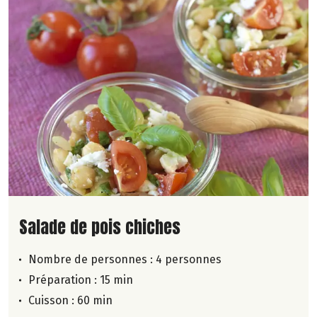
Lire la suite de la recette
Salade de pois chiches
Nombre de personnes :
4 personnes
Préparation : 15 min
Cuisson : 60 min