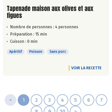
Lire la suite de la recette
Tapenade maison aux olives et aux
figues
Nombre de personnes :
4 personnes
Préparation : 15 min
Cuisson : 0 min
Apéritif
Poisson
Sans porc
VOIR LA RECETTE
<
1
2
3
4
5
6
7
8
9
10
>