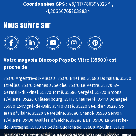
Coordonnées GPS :
48,1117786394025 ° ,
-1,20660765703883 °
Nous suivre sur
Votre magasin Biocoop Pays De Vitre (35500) est
proche de :
35370 Argentré-du-Plessis, 35370 Brielles, 35680 Domalain, 35370
Etrelles, 35370 Gennes s/Seiche, 35370 Le Pertre, 35370 St-
Germain-du-Pinel, 35370 Torcé, 35680 Vergéal, 35220 Broons
s/Vilaine, 35220 Châteaubourg, 35113 Chaumeré, 35113 Domagné,
35680 Louvigné-de-Bais, 35410 Ossé, 35220 St-Didier, 35220 St-
Jean s/Vilaine, 35220 St-Melaine, 35680 Chancé, 35530 Servon
s/Vilaine, 35130 Availles s/Seiche, 35680 Bais, 35130 La Guerche-
de-Bretagne, 35130 La Selle-Guerchaise, 35680 Moulins, 35130
Moutiers, 35450 Dourdain, 35340 La Bouëxière, 35450 Livré
Afin de vous offrir la meilleure expérience possible, Biocoop utilise