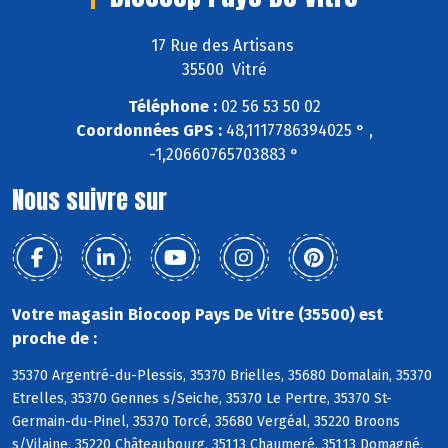
17 Rue des Artisans
35500 Vitré
Téléphone :
02 56 53 50 02
Coordonnées GPS :
48,1117786394025 ° ,
-1,20660765703883 °
Nous suivre sur
Votre magasin Biocoop Pays De Vitre (35500) est
proche de :
35370 Argentré-du-Plessis, 35370 Brielles, 35680 Domalain, 35370
Etrelles, 35370 Gennes s/Seiche, 35370 Le Pertre, 35370 St-
Germain-du-Pinel, 35370 Torcé, 35680 Vergéal, 35220 Broons
s/Vilaine, 35220 Châteaubourg, 35113 Chaumeré, 35113 Domagné,