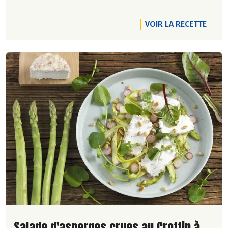
VOIR LA RECETTE
Lire la suite de la recette
Salade d'asperges crues au Crottin à