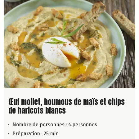
Lire la suite de la recette
Œuf mollet, houmous de maïs et chips
de haricots blancs
Nombre de personnes :
4 personnes
Préparation : 25 min