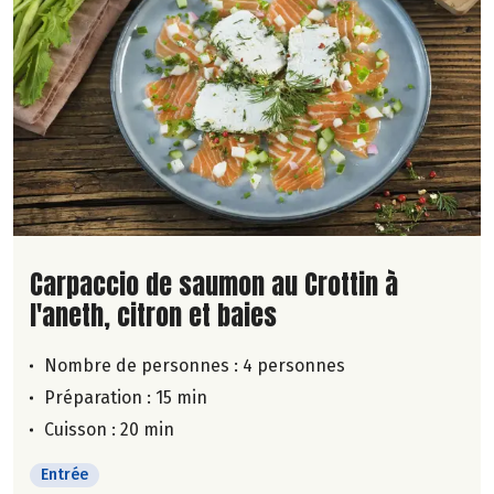
Lire la suite de la recette
Carpaccio de saumon au Crottin à
l'aneth, citron et baies
Nombre de personnes :
4 personnes
Préparation : 15 min
Cuisson : 20 min
Entrée