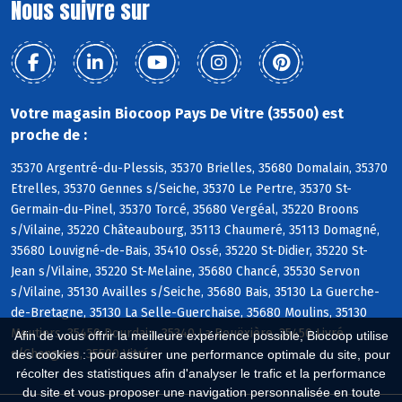
Nous suivre sur
Votre magasin Biocoop Pays De Vitre (35500) est
proche de :
35370 Argentré-du-Plessis, 35370 Brielles, 35680 Domalain, 35370
Etrelles, 35370 Gennes s/Seiche, 35370 Le Pertre, 35370 St-
Germain-du-Pinel, 35370 Torcé, 35680 Vergéal, 35220 Broons
s/Vilaine, 35220 Châteaubourg, 35113 Chaumeré, 35113 Domagné,
35680 Louvigné-de-Bais, 35410 Ossé, 35220 St-Didier, 35220 St-
Jean s/Vilaine, 35220 St-Melaine, 35680 Chancé, 35530 Servon
s/Vilaine, 35130 Availles s/Seiche, 35680 Bais, 35130 La Guerche-
de-Bretagne, 35130 La Selle-Guerchaise, 35680 Moulins, 35130
Moutiers, 35450 Dourdain, 35340 La Bouëxière, 35450 Livré
Afin de vous offrir la meilleure expérience possible, Biocoop utilise
s/Changeon, 35500 Vitré
des cookies : pour assurer une performance optimale du site, pour
récolter des statistiques afin d'analyser le trafic et la performance
du site et vous proposer une navigation personnalisée en toute