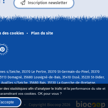
 !
Inscription newsletter
n des cookies
Plan du site
nnes s/Seiche, 35370 Le Pertre, 35370 St-Germain-du-Pinel, 35370
5113 Domagné, 35680 Louvigné-de-Bais, 35410 Ossé, 35220 St-Didier,
0 Availles s/Seiche, 35680 Bais, 35130 La Guerche-de-Bretagne,
Bouëxière, 35450 Livré s/Changeon, 35500 Vitré
 des statistiques afin d'analyser le trafic et la performance du site et
paramétrant vos cookies. OK pour vous ?
'accepte
seau Biocoop
Copyright Biocoop 2026