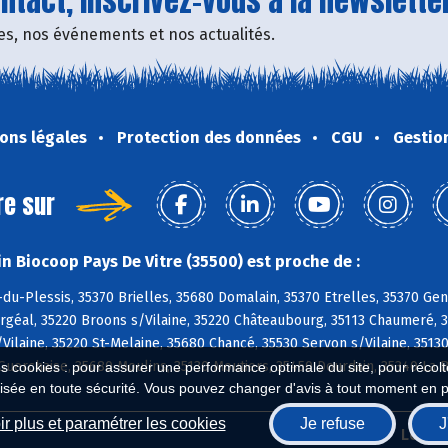
tact, inscrivez-vous à la newsletter
fres, nos événements et nos actualités.
ons légales
Protection des données
CGU
Gestio
re sur
n Biocoop Pays De Vitre (35500) est proche de :
du-Plessis, 35370 Brielles, 35680 Domalain, 35370 Etrelles, 35370 Ge
rgéal, 35220 Broons s/Vilaine, 35220 Châteaubourg, 35113 Chaumeré, 3
/Vilaine, 35220 St-Melaine, 35680 Chancé, 35530 Servon s/Vilaine, 3513
Guerchaise, 35680 Moulins, 35130 Moutiers, 35450 Dourdain, 35340 La 
es cookies : pour assurer une performance optimale du site, pour récolter
isée en toute sécurité. Vous pouvez changer d'avis à tout moment en 
r plus et paramétrer les cookies
Je refuse
J
Biocoop.fr
Le ré