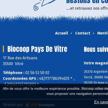
Restons en con
....et retrouvez nos of
Accueil
Contact
Menti
Biocoop Pays De Vitre
Nous suiv
17 Rue des Artisans
Votre magasi
35500 Vitré
35370 Argentré-
Téléphone :
02 56 53 50 02
Torcé, 35680 Ve
Coordonnées GPS :
48,1117786394025 ° ,
35220 St-Jean s
-1,20660765703883 °
35130 La Selle-
Afin de vous offrir la meilleure expérience possible, Biocoop utilise d
vous proposer une navigation personnal
En savoi
Réalisé par