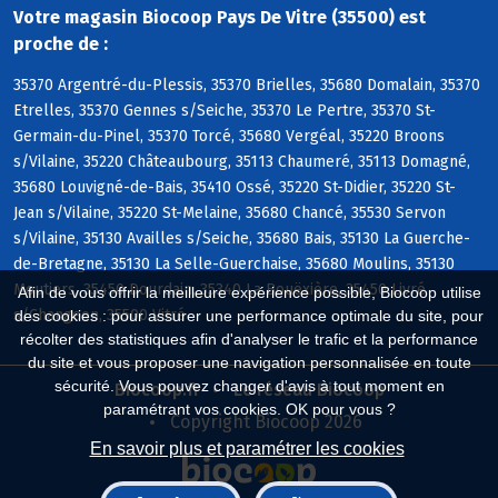
Votre magasin Biocoop Pays De Vitre (35500) est
proche de :
35370 Argentré-du-Plessis, 35370 Brielles, 35680 Domalain, 35370
Etrelles, 35370 Gennes s/Seiche, 35370 Le Pertre, 35370 St-
Germain-du-Pinel, 35370 Torcé, 35680 Vergéal, 35220 Broons
s/Vilaine, 35220 Châteaubourg, 35113 Chaumeré, 35113 Domagné,
35680 Louvigné-de-Bais, 35410 Ossé, 35220 St-Didier, 35220 St-
Jean s/Vilaine, 35220 St-Melaine, 35680 Chancé, 35530 Servon
s/Vilaine, 35130 Availles s/Seiche, 35680 Bais, 35130 La Guerche-
de-Bretagne, 35130 La Selle-Guerchaise, 35680 Moulins, 35130
Moutiers, 35450 Dourdain, 35340 La Bouëxière, 35450 Livré
Afin de vous offrir la meilleure expérience possible, Biocoop utilise
s/Changeon, 35500 Vitré
des cookies : pour assurer une performance optimale du site, pour
récolter des statistiques afin d'analyser le trafic et la performance
du site et vous proposer une navigation personnalisée en toute
sécurité. Vous pouvez changer d'avis à tout moment en
Biocoop.fr
Le réseau Biocoop
paramétrant vos cookies. OK pour vous ?
Copyright Biocoop 2026
En savoir plus et paramétrer les cookies