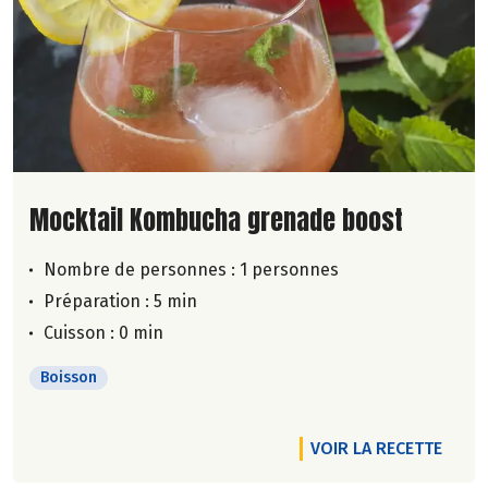
Lire la suite de la recette
Mocktail Kombucha grenade boost
Nombre de personnes :
1 personnes
Préparation : 5 min
Cuisson : 0 min
Boisson
VOIR LA RECETTE