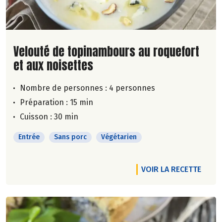
Lire la suite de la recette
Velouté de topinambours au roquefort
et aux noisettes
Nombre de personnes :
4 personnes
Préparation : 15 min
Cuisson : 30 min
Entrée
Sans porc
Végétarien
VOIR LA RECETTE