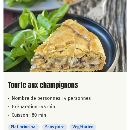
Lire la suite de la recette
Tourte aux champignons
Nombre de personnes :
4 personnes
Préparation : 45 min
Cuisson : 80 min
Plat principal
Sans porc
Végétarien