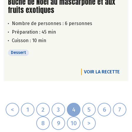
Lire la suite de la recette
Bûche de Noël au mascarpone et aux
fruits exotiques
Nombre de personnes :
6 personnes
Préparation : 45 min
Cuisson : 10 min
Dessert
VOIR LA RECETTE
<
1
2
3
4
5
6
7
8
9
10
>