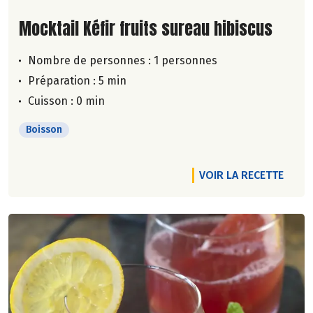
Lire la suite de la recette
Mocktail Kéfir fruits sureau hibiscus
Nombre de personnes :
1 personnes
Préparation : 5 min
Cuisson : 0 min
Boisson
VOIR LA RECETTE